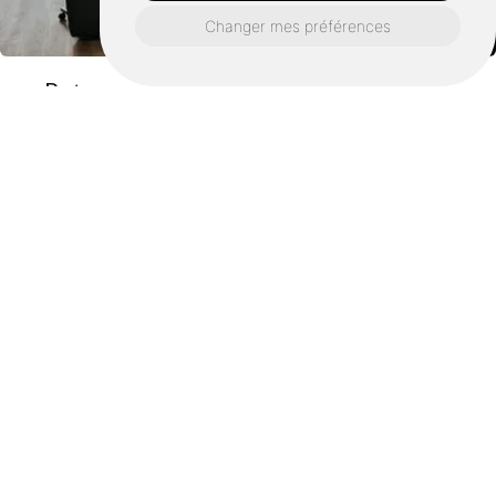
Changer mes préférences
Retrouvez nous également ici :
Vente de fauteuil roulant électrique
larmor-plage
Vente de fauteuil roulant électrique
hennebont
Vente de fauteuil roulant électrique
lanester
Vente de fauteuil roulant électrique
quimperlé
Vente de fauteuil roulant électrique
ploemeur
Vente de fauteuil roulant électrique
vannes