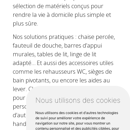
sélection de matériels conçus pour
rendre la vie à domicile plus simple et
plus sûre.
Nos solutions pratiques : chaise percée,
fauteuil de douche, barres d’appui
murales, tables de lit, linge de lit
adapté… Et aussi des accessoires utiles
comme les rehausseurs WC, sièges de
bain pivotants, ou encore les aides au
lever. Chaque produit est sélectionné
pour répondre aux besoins réels des
Nous utilisons des cookies
personnes en convalescence, en perte
Nous utilisons des cookies et d'autres technologies
d’autonomie ou en situation de
de suivi pour améliorer votre expérience de
handicap.
navigation sur notre site, pour vous montrer un
contenu personnalisé et des publicités ciblées, pour